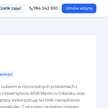
Grafik zajęć
784 042 930
Umów wizytę
gosłupa
ania ludziom w różnorodnych problemach z
a Uniwersytecie WSB Merito w Gdańsku oraz
j pracy wykorzystuję techniki narzędziowe
ropraktykę. Z racji tego, że jestem również