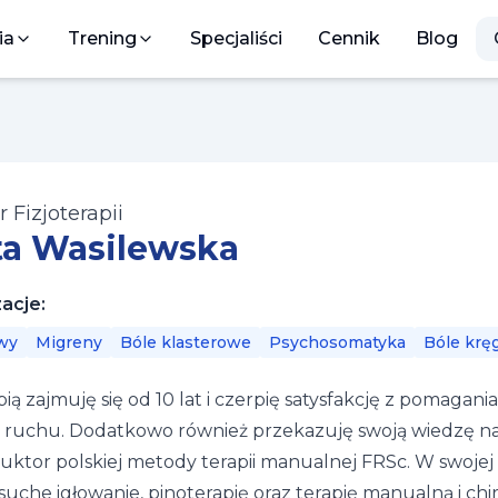
ia
Trening
Specjaliści
Cennik
Blog
 Fizjoterapii
a Wasilewska
zacje:
wy
Migreny
Bóle klasterowe
Psychosomatyka
Bóle krę
apią zajmuję się od 10 lat i czerpię satysfakcję z pomag
ruchu. Dodatkowo również przekazuję swoją wiedzę n
truktor polskiej metody terapii manualnej FRSc. W swoje
 suche igłowanie, pinoterapię oraz terapię manualną i chi