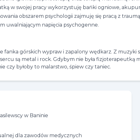
tką w swojej pracy wykorzystuję bańki ogniowe, akupunk
sowania obszarem psychologii zajmuję się pracą z traumą
m uwalniającym napięcia psychogenne.
e fanka górskich wypraw i zapalony wędkarz. Z muzyki s
ercu są metal i rock. Gdybym nie była fizjoterapeutką 
ie czy byłoby to malarstwo, śpiew czy taniec.
Wasilewscy w Baninie
anualnej dla zawodów medycznych