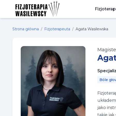
Fizjoterap
Strona główna
/
Fizjoterapeuta
/
Agata Wasilewska
Magister
Agat
Specjali
Bóle gło
Fizjoter
układem 
jako ins
takie jak