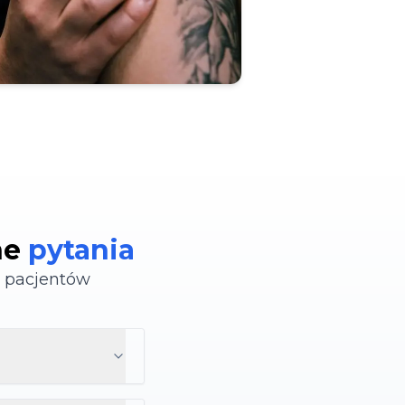
ne
pytania
h pacjentów