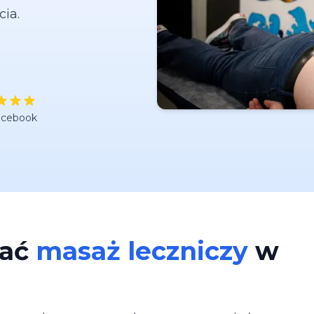
cia.
acebook
rać
masaż leczniczy
w