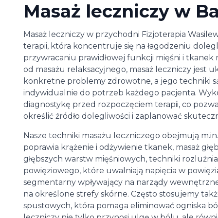
Masaż leczniczy w Ba
Masaż leczniczy w przychodni Fizjoterapia Wasilew
terapii, która koncentruje się na łagodzeniu dole
przywracaniu prawidłowej funkcji mięśni i tkanek
od masażu relaksacyjnego, masaż leczniczy jest 
konkretne problemy zdrowotne, a jego techniki s
indywidualnie do potrzeb każdego pacjenta. Wy
diagnostykę przed rozpoczęciem terapii, co pozw
określić źródło dolegliwości i zaplanować skutecz
Nasze techniki masażu leczniczego obejmują m.in.
poprawia krążenie i odżywienie tkanek, masaż głęb
głębszych warstw mięśniowych, techniki rozluźni
powięziowego, które uwalniają napięcia w powięzi
segmentarny wpływający na narządy wewnętrzne
na określone strefy skórne. Często stosujemy tak
spustowych, która pomaga eliminować ogniska bó
leczniczy nie tylko przynosi ulgę w bólu, ale ró