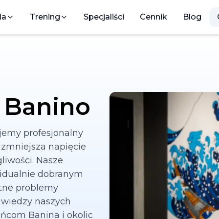
ia
Trening
Specjaliści
Cennik
Blog
 Banino
jemy profesjonalny
, zmniejsza napięcie
liwości. Nasze
widualnie dobranym
tne problemy
i wiedzy naszych
com Banina i okolic