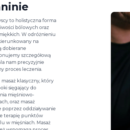
ninie
scy to holistyczna forma
gliwości bólowych oraz
 miękkich. W odróżnieniu
ukierunkowany na
ą dobierane
konujemy szczegółową
ala nam precyzyjnie
ny proces leczenia.
 masaż klasyczny, który
oki sięgający do
ania mięśniowo-
ach, oraz masaż
 poprzez oddziaływanie
że terapię punktów
lu w mięśniach. Masaż
wnież wspomaga proces