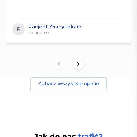
Pacjent ZnanyLekarz
P
03.06.2023
Zobacz wszystkie opinie
Jak do nas
trafić?