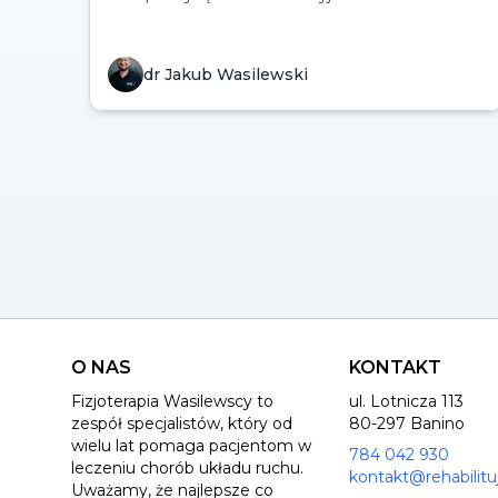
techniki.
dr Jakub Wasilewski
O NAS
KONTAKT
Fizjoterapia Wasilewscy to
ul. Lotnicza 113
zespół specjalistów, który od
80-297 Banino
wielu lat pomaga pacjentom w
784 042 930
leczeniu chorób układu ruchu.
kontakt@rehabilitu
Uważamy, że najlepsze co