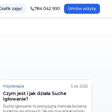
Grafik zajęć
784 042 930
Umów wizytę
Fizjoterapia
5 sie 2025
Czym jest i jak działa Suche
Igłowanie?
Suche igłowanie to precyzyjna metoda leczenia
punktów spustowych. Skuteczna redukcja bólu